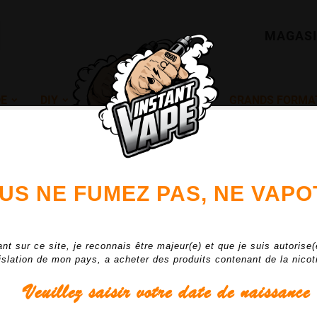
MAGAS
DE
DIY
GRANDS FORMA
ueil
DIY
ARÔMES CONCENTRÉS
ACCESSOIRES POUR 
OUS NE FUMEZ PAS, NE VAPO
nt sur ce site, je reconnais être majeur(e) et que je suis autorise(
islation de mon pays, a acheter des produits contenant de la nicot
Veuillez saisir votre date de naissance
Veuillez nous excuser pour le désagrément
Effectuez une nouvelle recherche