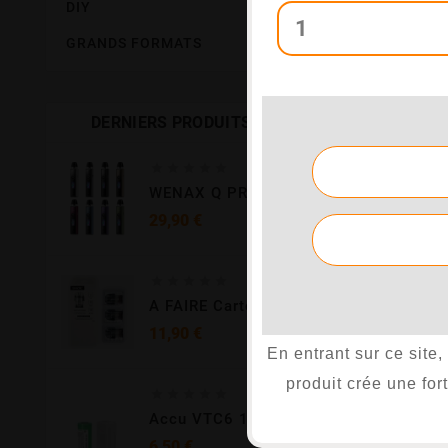
DIY

GRANDS FORMATS

DERNIERS PRODUITS





WENAX Q PRO GEEKVAPE
Prix
29,90 €





A FAIRE Cartouches Novo Pod 3ml Meshed Par 3 - Smoktech
Prix
11,90 €
En entrant sur ce site
produit crée une fo





Accu VTC6 18650 - 3000 MAh - Sony
6,50 €