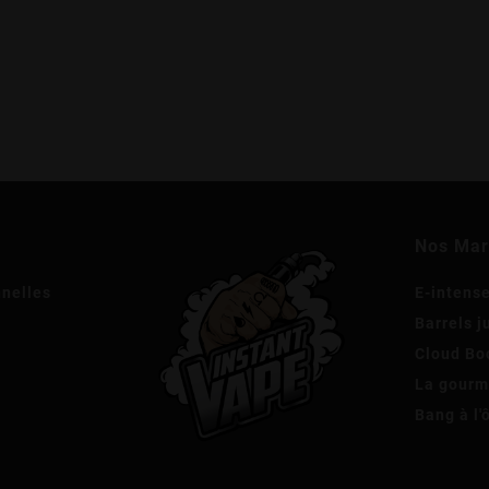
Nos Ma
nnelles
E-intens
Barrels j
Cloud Bo
La gour
Bang à l'