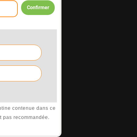
Confirmer

cotine contenue dans ce
est pas recommandée.