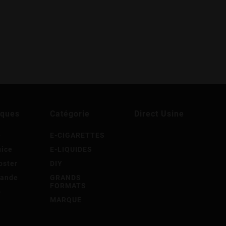
rques
Catégorie
Direct Usine
e
E-CIGARETTES
uice
E-LIQUIDES
oster
DIY
mande
GRANDS
FORMATS
ô
MARQUE