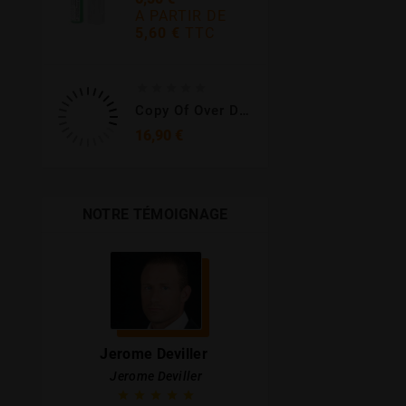
A PARTIR DE
5,60 €
TTC
Prix





Copy Of Over Drive 50 Ml
Prix
16,90 €
NOTRE TÉMOIGNAGE
Jerome Deviller
Stephanie 
Jerome Deviller
Stephanie 




