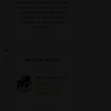




Comme toujours envoi rapide,
e des
Top site ! Réceptio
impeccable, produits de très
produits et su
bonne qualité et des petits
 le
emballés ! Sans 
cadeaux qui font toujours
ait
petit cadeau deda
plaisirs. Je recommande
toujours pl
vivement.


NOS TOP VENTES





M Original 10ml - E-Intense
3,90 €
A PARTIR DE
2,49 €
TTC
Prix




