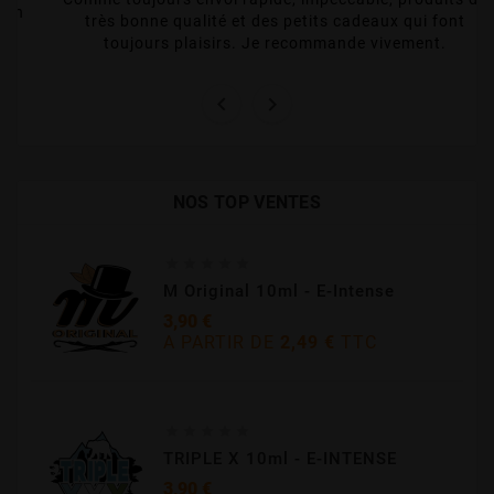
bien
très bonne qualité et des petits cadeaux qui font
 ça
toujours plaisirs. Je recommande vivement.


NOS TOP VENTES





M Original 10ml - E-Intense
3,90 €
A PARTIR DE
2,49 €
TTC
Prix





TRIPLE X 10ml - E-INTENSE
3,90 €