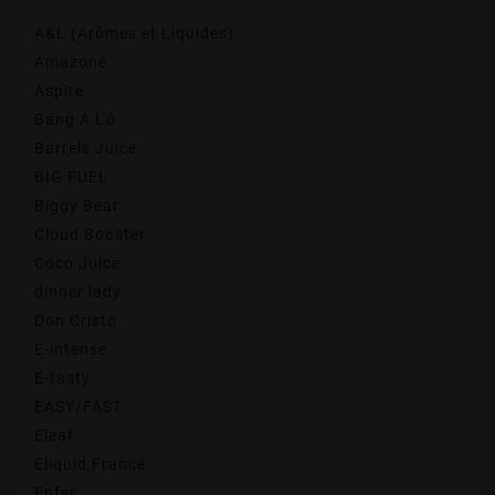
A&L (Arômes et Liquides)
Amazone
Aspire
Bang À L'ô
Barrels Juice
BIG FUEL
Biggy Bear
Cloud Booster
Coco Juice
dinner lady
Don Cristo
E-intense
E-tasty
EASY/FAST
Eleaf
Eliquid France
Enfer