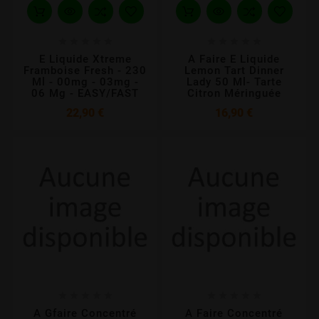










E Liquide Xtreme
A Faire E Liquide
Framboise Fresh - 230
Lemon Tart Dinner
Ml - 00mg - 03mg -
Lady 50 Ml- Tarte
06 Mg - EASY/FAST
Citron Méringuée
Prix
Prix
22,90 €
16,90 €










A Gfaire Concentré
A Faire Concentré