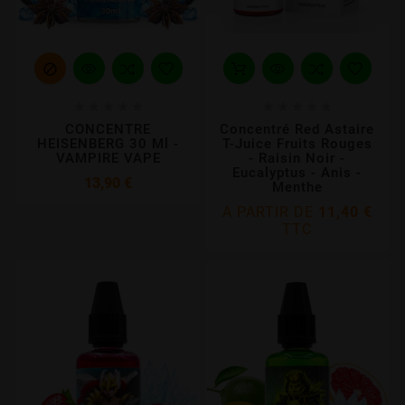











CONCENTRE
Concentré Red Astaire
HEISENBERG 30 Ml -
T-Juice Fruits Rouges
VAMPIRE VAPE
- Raisin Noir -
Eucalyptus - Anis -
Prix
13,90 €
Menthe
A PARTIR DE
11,40 €
TTC