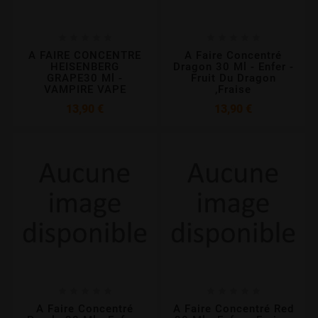










A FAIRE CONCENTRE
A Faire Concentré
HEISENBERG
Dragon 30 Ml - Enfer -
GRAPE30 Ml -
Fruit Du Dragon
VAMPIRE VAPE
,fraise
Prix
Prix
13,90 €
13,90 €










A Faire Concentré
A Faire Concentré Red