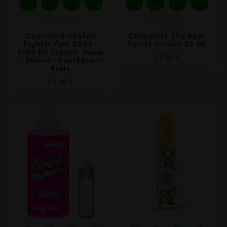










Concentré Shaken
Concentré The Bear
Fighter Fuel 30ml -
Secret Garden 30 Ml
Fruit Du Dragon Jaune
Prix
13,90 €
- Melon - Pastèque -
Frais
Prix
13,90 €