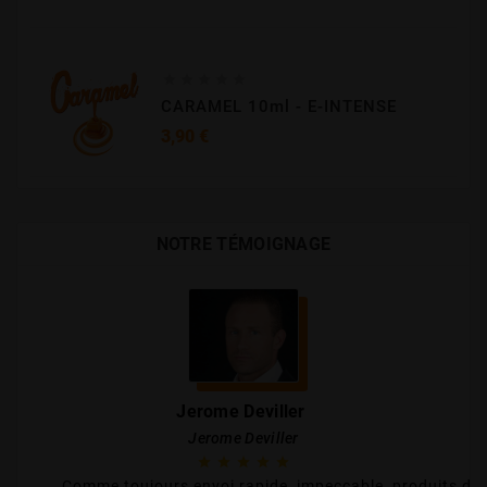





CARAMEL 10ml - E-INTENSE
Prix
3,90 €
NOTRE TÉMOIGNAGE
Jerome Deviller
Jerome Deviller





Comme toujours envoi rapide, impeccable, produits de