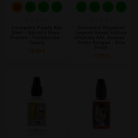











Concentré Purple Key
Concentré Ragnarok
30ml - Secret's Keys -
Legend Sweet Edition
Fraises - Framboises -
Ultimate A&L Ananas -
Cassis
Fruits Rouges - Xtra
Fresh
Prix
13,90 €
Prix
13,90 €