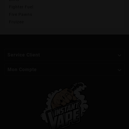
Fighter Fuel
Five Pawns
Fruizee

Service Client

Mon Compte