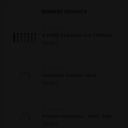
DERNIERS PRODUITS





A FAIRE Pod Novo Eco 1000mAh - Smoktech
Prix
16,90 €





Concentre Dictator 30ml
Prix
13,90 €





Pomme Framboise - 50ml- Tasty -liquidarom
Prix
16,90 €