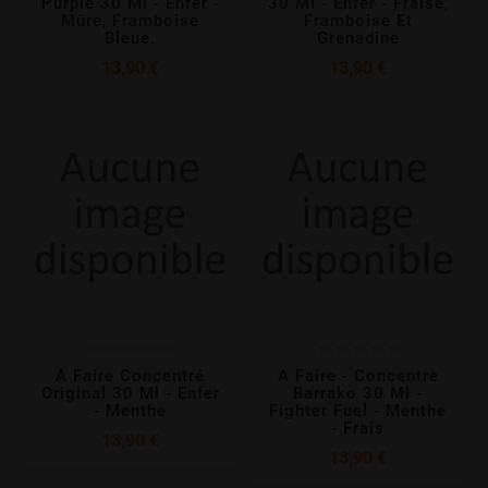
Purple 30 Ml - Enfer -
30 Ml - Enfer - Fraise,
Mûre, Framboise
Framboise Et
Bleue.
Grenadine
Prix
Prix
13,90 €
13,90 €










A Faire Concentré
A Faire - Concentrè
Original 30 Ml - Enfer
Barrako 30 Ml -
- Menthe
Fighter Fuel - Menthe
- Frais
Prix
13,90 €
Prix
13,90 €