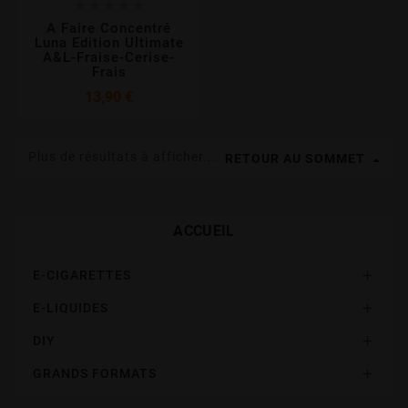





A Faire Concentré
Luna Edition Ultimate
A&L-Fraise-Cerise-
Frais
Prix
13,90 €
Plus de résultats à afficher...
RETOUR AU SOMMET
ACCUEIL
E-CIGARETTES

E-LIQUIDES

DIY

GRANDS FORMATS
