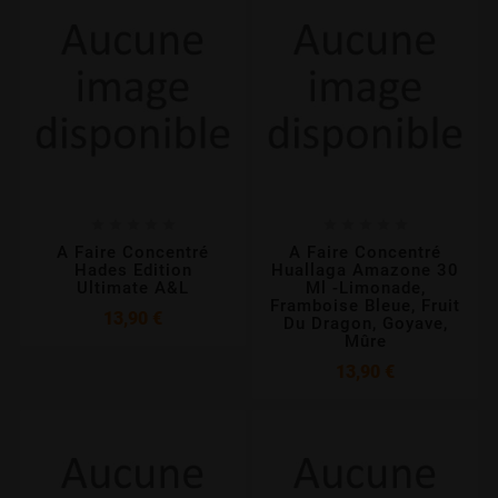










A Faire Concentré
A Faire Concentré
Hades Edition
Huallaga Amazone 30
Ultimate A&L
Ml -Limonade,
Framboise Bleue, Fruit
Prix
13,90 €
Du Dragon, Goyave,
Mûre
Prix
13,90 €