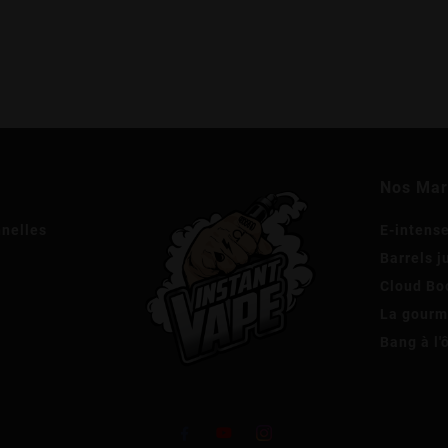
Nos Ma
nnelles
E-intens
Barrels j
Cloud Bo
La gour
Bang à l'