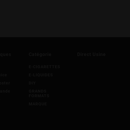
rques
Catégorie
Direct Usine
e
E-CIGARETTES
uice
E-LIQUIDES
oster
DIY
mande
GRANDS
FORMATS
ô
MARQUE