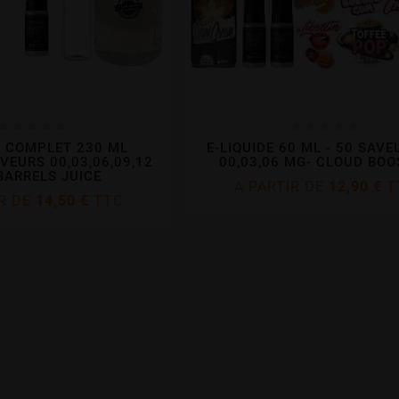










Y COMPLET 230 ML
E-LIQUIDE 60 ML - 50 SAVE
AVEURS 00,03,06,09,12
00,03,06 MG- CLOUD BOO
BARRELS JUICE
A PARTIR DE
12,90 €
T
IR DE
14,50 €
TTC
Jerome Deviller
love
Ste
Jerome Deviller
Love
Ste







Comme toujours envoi rapide,
n rapide des
Top site ! 
impeccable, produits de très