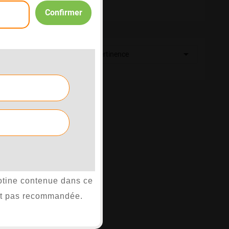
Confirmer

Trier par :
Pertinence
cotine contenue dans ce
est pas recommandée.