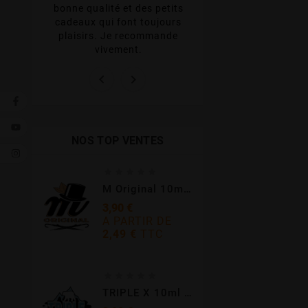
produits et su
bonne qualité et des petits
 le
emballés ! Sans 
cadeaux qui font toujours
ait
petit cadeau deda
plaisirs. Je recommande
toujours pl
vivement.


NOS TOP VENTES





M Original 10ml - E-Intense
3,90 €
A PARTIR DE
2,49 €
TTC
Prix





TRIPLE X 10ml - E-INTENSE