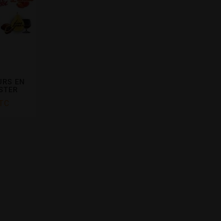
URS EN
STER
TC
phanie love
phanie Love




Réception rapide des