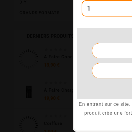
DIY

plus appréciés
GRANDS FORMATS

Il y a 2 produi
DERNIERS PRODUITS





A Faire Concentré Dragon 30 Ml - Enfer - Fruit Du Dragon ,fraise
Prix
13,90 €





A Faire Chargeur Double Accus VC2SL - XTAR
Prix
19,90 €
En entrant sur ce site
produit crée une fo





Coiffure
Prix
1,00 €