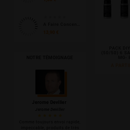





A Faire Concentré Red 30 Ml - Enfer - Fraise, Framboise Et Grenadine
Prix
13,90 €
PACK DI
(50/50) 6 S
NOTRE TÉMOIGNAGE
MG- 
A PART
Jerome Deviller
Stephanie 
Jerome Deviller
Stephanie 









Comme toujours envoi rapide,
e des
Top site ! Réceptio
impeccable, produits de très