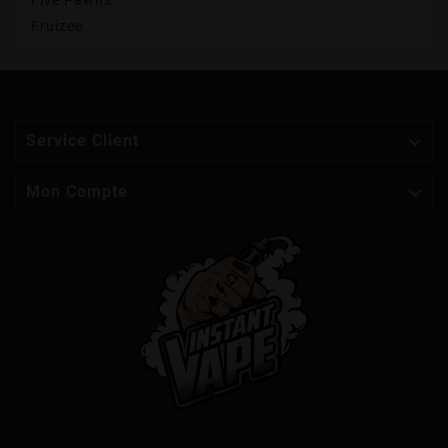
Five Pawns
Fruizee

Service Client

Mon Compte