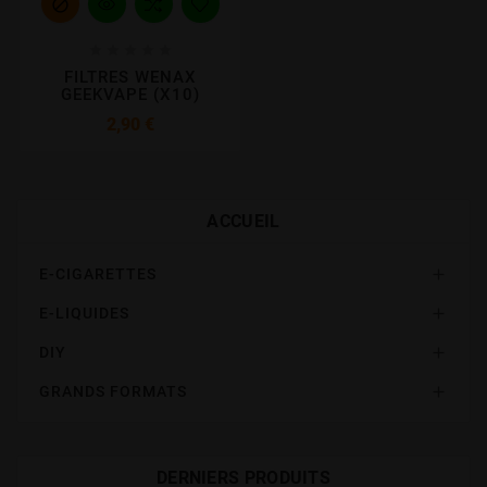






FILTRES WENAX
GEEKVAPE (X10)
Prix
2,90 €
ACCUEIL
E-CIGARETTES

E-LIQUIDES

DIY

GRANDS FORMATS

DERNIERS PRODUITS