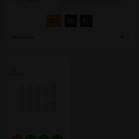
Il y a 1 produit.

Pertinence