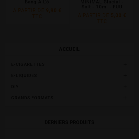
Bang À L'ô
MiNiMAL Glacial -
Salt - 10ml - FUU
A PARTIR DE
9,90 €
A PARTIR DE
5,00 €
TTC
TTC
ACCUEIL
E-CIGARETTES

E-LIQUIDES

DIY

GRANDS FORMATS

DERNIERS PRODUITS