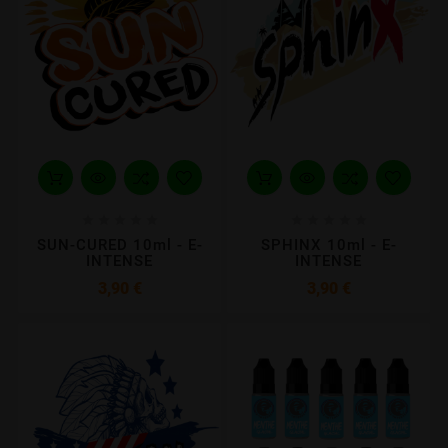










SUN-CURED 10ml - E-
SPHINX 10ml - E-
INTENSE
INTENSE
Prix
Prix
3,90 €
3,90 €