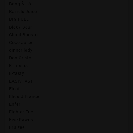
Bang À L'ô
Barrels Juice
BIG FUEL
Biggy Bear
Cloud Booster
Coco Juice
dinner lady
Don Cristo
E-intense
E-tasty
EASY/FAST
Eleaf
Eliquid France
Enfer
Fighter Fuel
Five Pawns
Fruizee