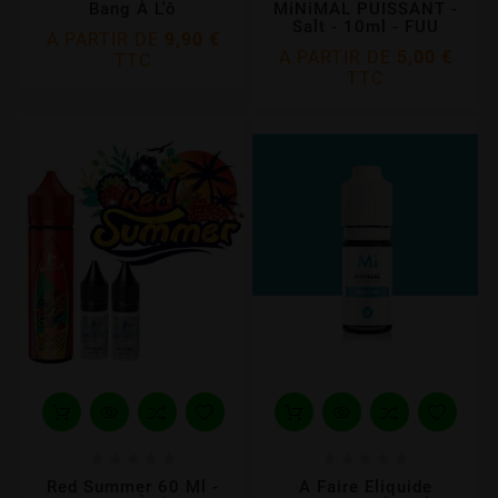
Bang À L'ô
MiNiMAL PUISSANT -
Salt - 10ml - FUU
A PARTIR DE
9,90 €
A PARTIR DE
5,00 €
TTC
TTC










Red Summer 60 Ml -
A Faire Eliquide