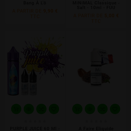
Bang À L'ô
MiNiMAL Classique -
Salt - 10ml - FUU
A PARTIR DE
9,90 €
A PARTIR DE
5,00 €
TTC
TTC










PURPLE JUICE 60 Ml -
A Faire Eliquide