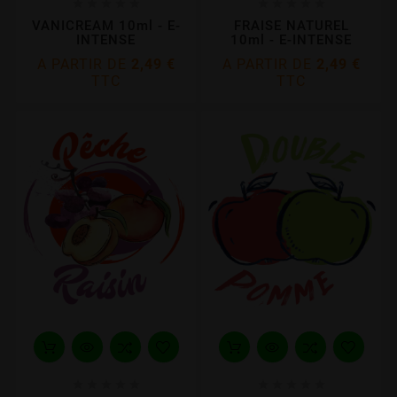










VANICREAM 10ml - E-
FRAISE NATUREL
INTENSE
10ml - E-INTENSE
A PARTIR DE
2,49 €
A PARTIR DE
2,49 €
TTC
TTC









