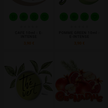










CAFE 10ml - E-
POMME GREEN 10ml -
INTENSE
E-INTENSE
Prix
Prix
3,90 €
3,90 €