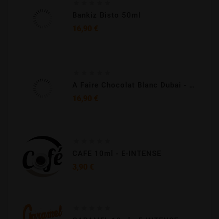





Bankiz Bisto 50ml
Prix
16,90 €





A Faire Chocolat Blanc Dubai - Cebueno-50ml
Prix
16,90 €





CAFE 10ml - E-INTENSE
Prix
3,90 €




