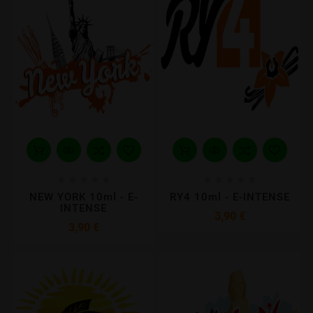










NEW YORK 10ml - E-
RY4 10ml - E-INTENSE
INTENSE
Prix
3,90 €
Prix
3,90 €