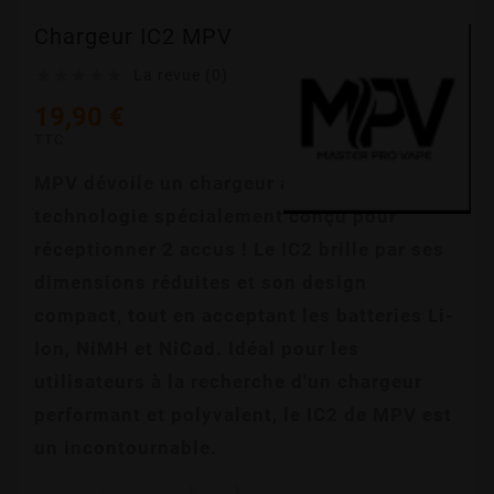
Chargeur IC2 MPV
La revue (0)





19,90 €
TTC
MPV dévoile un chargeur à la pointe de la 
technologie spécialement conçu pour 
réceptionner 2 accus ! Le IC2 brille par ses 
dimensions réduites et son design 
compact, tout en acceptant les batteries Li-
Ion, NiMH et NiCad. Idéal pour les 
utilisateurs à la recherche d'un chargeur 
performant et polyvalent, le IC2 de MPV est 
un incontournable.