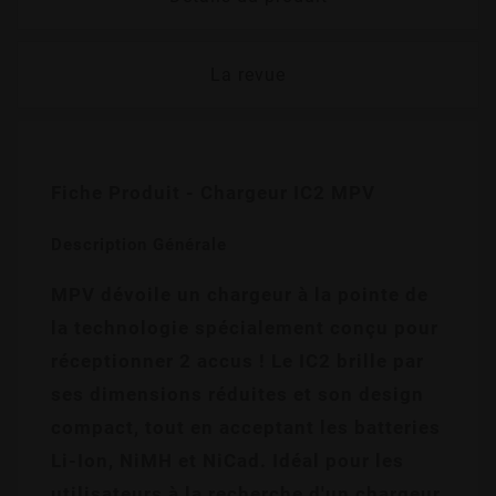
La revue
Fiche Produit - Chargeur IC2 MPV
Description Générale
MPV dévoile un chargeur à la pointe de 
la technologie spécialement conçu pour 
réceptionner 2 accus ! Le IC2 brille par 
ses dimensions réduites et son design 
compact, tout en acceptant les batteries 
Li-Ion, NiMH et NiCad. Idéal pour les 
utilisateurs à la recherche d'un chargeur 